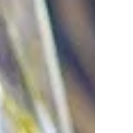
giornate di sole risvegliano il desiderio di
freschezza tipico dell'isola, mentre gli orti romani
offrono i frutti più preziosi della stagione. Nel
nostro ristorante a Prati, abbiamo deciso di
celebrare questo incontro, offrendo ai nostri ospiti
un viaggio che parte dai Faraglioni e arriva
all'ombra del Cupolone. L’Anima di Capri: M