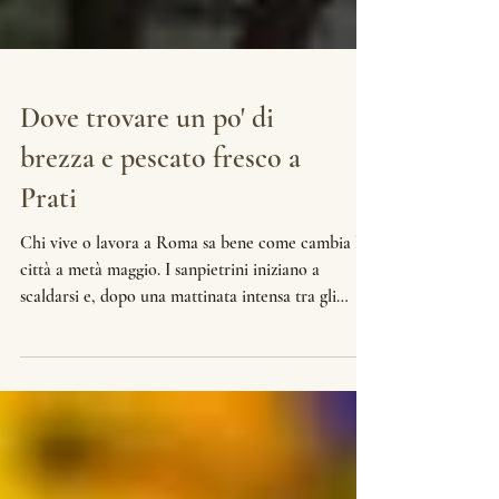
Dove trovare un po' di
brezza e pescato fresco a
Prati
Chi vive o lavora a Roma sa bene come cambia la
città a metà maggio. I sanpietrini iniziano a
scaldarsi e, dopo una mattinata intensa tra gli
uffici di zona Prati o tra le sale affollate dei Musei
Vaticani, la prima cosa che si cerca all'ora di
pranzo è un po' d'ombra. E magari un calice di vino
freddo. A Prati, sfuggire al frastuono del traffico e
ai ritmi frenetici è un'arte. Per questo diamo così