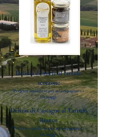
Delizia di miele al tartufo
scorzone
Perfetto equilibrio per accompagnare i
formaggi.
Delizia di Castagne al Tartufo
Bianco
Perfetto equilibrio per accompagnare i
formaggi.