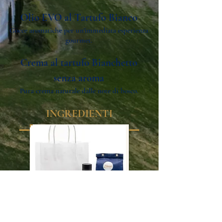
Olio EVO al Tartufo Bianco
Gocce aromatiche per un'immediata esperienza
gourmet.
Crema al tartufo Bianchetto
senza aroma
Pura crema naturale dalle note di bosco.
INGREDIENTI