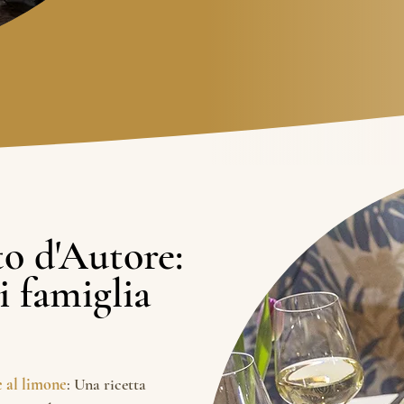
to d'Autore:
to d'Autore:
i famiglia
i famiglia
e al limone
: Una ricetta