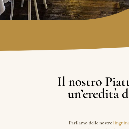
Il nostro Piat
Il nostro Piat
un’eredità d
un’eredità d
​​​​Parliamo delle nostre
linguin