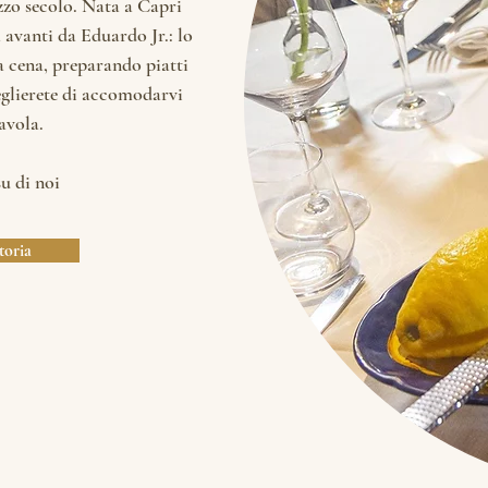
zzo secolo. Nata a Capri
avanti da Eduardo Jr.: lo
ra cena, preparando piatti
eglierete di accomodarvi
avola.
su di noi
toria