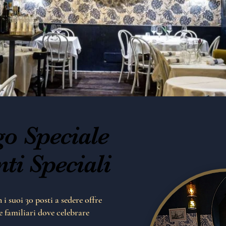
o Speciale
o Speciale
ti Speciali
ti Speciali
 i suoi 30 posti a sedere offre
 e familiari dove celebrare