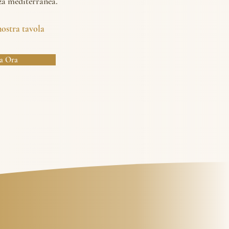
za mediterranea.
nostra tavola
a Ora