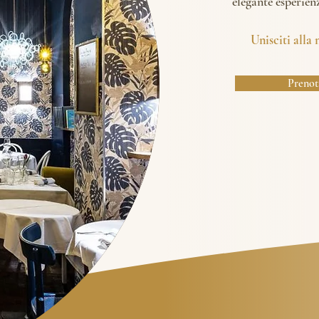
elegante esperien
Unisciti alla 
Prenot