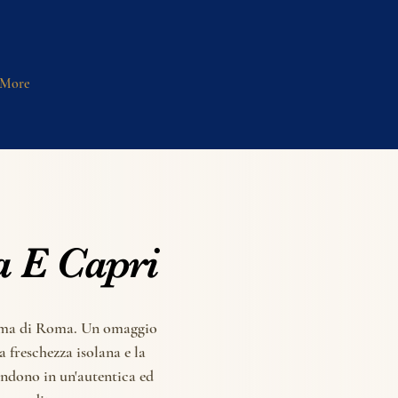
More
 E Capri
 E Capri
ima di Roma. Un omaggio
 freschezza isolana e la
ondono in un'autentica ed